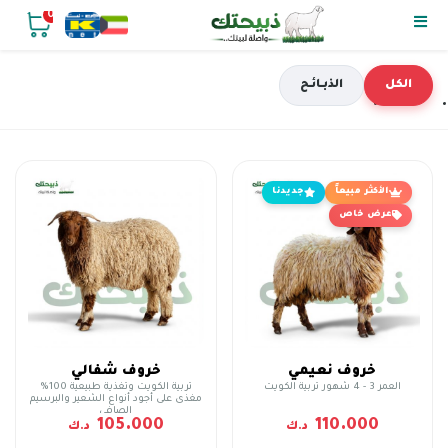
0
الكل
الذبـائـح
الأكثر مبيعاً
جديدنا
عرض خاص
خروف نعيمي
خروف شفالي
العمر 3 - 4 شهور تربية الكويت
تربية الكويت وتغذية طبيعية 100%
مغذى على أجود أنواع الشعير والبرسيم
الصافي
105.000
110.000
د.ك
د.ك