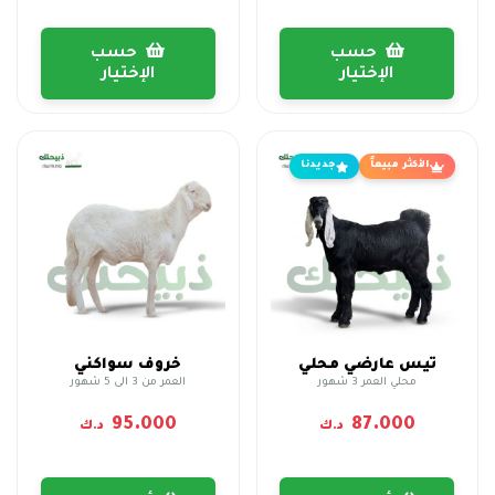
حسب
حسب
الإختيار
الإختيار
الأكثر مبيعاً
جديدنا
تيس عارضي محلي
خروف سواكني
محلي العمر 3 شهور
العمر من 3 الى 5 شهور
95.000
87.000
د.ك
د.ك