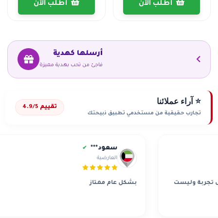
أطلب الآن
أطلب الآن
أرسلها كهدية
فاجئ من تحب بهدية مميزة
⭐ آراء عملائنا
تقييم 4.9/5
تجارب حقيقية من مستخدمي تطبيق ذبيحتك
سعود***
✔
العارضية
ة وليست
بشكل عام ممتاز