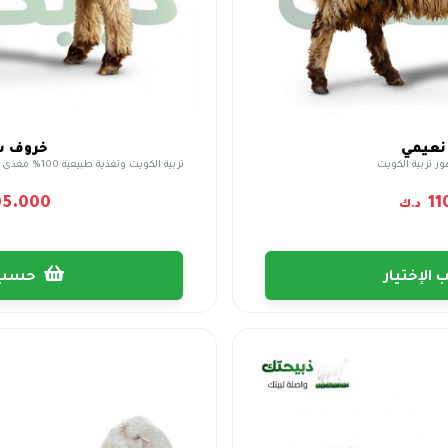
نعيمي
خروف ش
تربية الكويت وتغذية طبيعية 100% مغذى على أجود أنواع الشعير والبرسيم الصافي
05.000
11
د.ك
حسب الإختيار