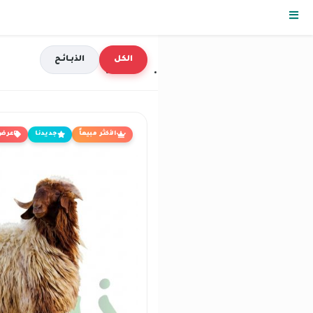
الكل
الذبـائـح
الأكثر مبيعاً
جديدنا
عرض