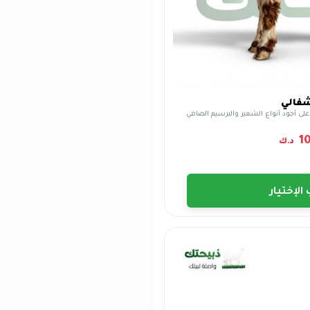
فالي
1
د.ك