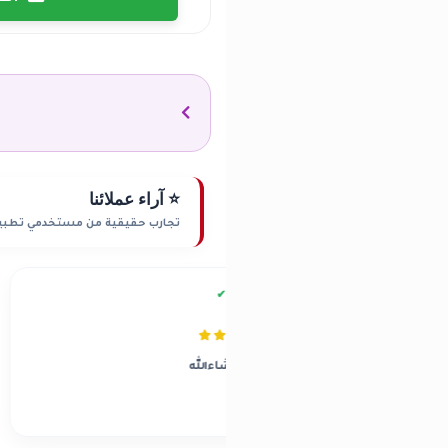
⭐ آراء عملائنا
تجارب حقيقية من مستخدمي تطبي
ابو ***
ا
✔
القرين
م
شغل طيب مشاءالله
ما شاء ا
الذبيحة
بارك الل