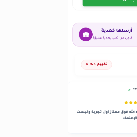
أرسلها كهدية
فاجئ من تحب بهدية مميزة
تقييم 4.9/5
سعود***
✔
العارضية
از اول تجربة وليست
بشكل عام ممتاز