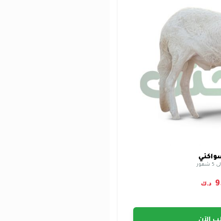
واكني
9
د.ك