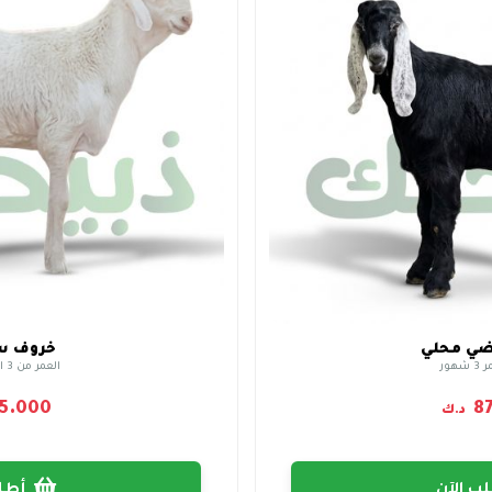
ضي محلي
خروف س
هور
العمر من 3 الى 5 شهور
5.000
8
د.ك
أطلب الآن