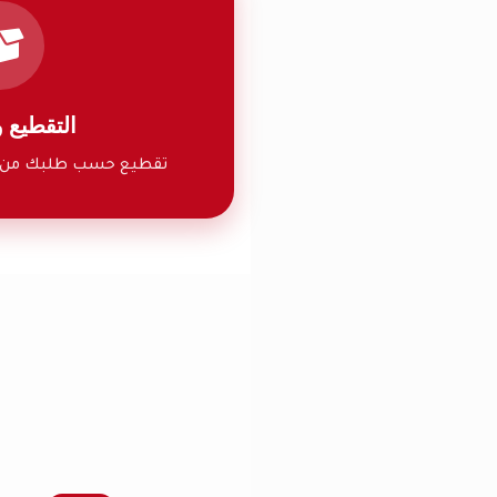
التقطيع 
تقطيع حسب طلبك من ضم