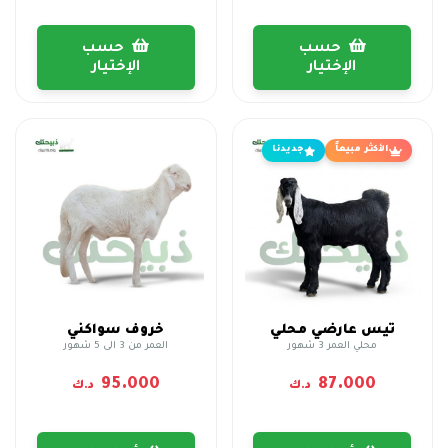
حسب
حسب
الإختيار
الإختيار
الأكثر مبيعاً
جديدنا
تيس عارضي محلي
خروف سواكني
محلي العمر 3 شهور
العمر من 3 الى 5 شهور
95.000
87.000
د.ك
د.ك