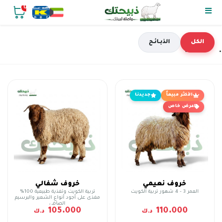
0
الكل
الذبـائـح
الأكثر مبيعاً
جديدنا
عرض خاص
خروف نعيمي
خروف شفالي
العمر 3 - 4 شهور تربية الكويت
تربية الكويت وتغذية طبيعية 100%
مغذى على أجود أنواع الشعير والبرسيم
الصافي
105.000
110.000
د.ك
د.ك