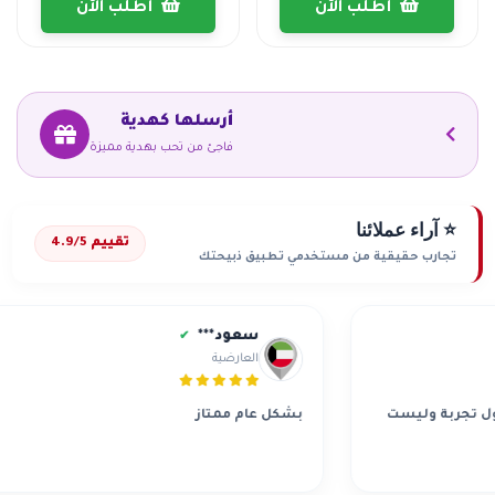
أطلب الآن
أطلب الآن
أرسلها كهدية
فاجئ من تحب بهدية مميزة
⭐ آراء عملائنا
تقييم 4.9/5
تجارب حقيقية من مستخدمي تطبيق ذبيحتك
سعود***
✔
العارضية
بة وليست
بشكل عام ممتاز